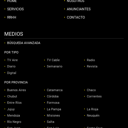
HOME
NOSOTROS
SERVICIOS
ANUNCIANTES
RRHH
CONTACTO
MEDIOS
BÚSQUEDA AVANZADA
POR TIPO
TV Aire
TV Cable
Radio
Diario
Semanario
Revista
Digital
POR PROVINCIA
Buenos Aires
Catamarca
Chaco
Chubut
Córdoba
Corrientes
Entre Ríos
Formosa
Jujuy
La Pampa
La Rioja
Mendoza
Misiones
Neuquén
Río Negro
Salta