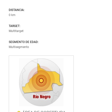
Chubut
DISTANCIA:
Río Negro
0 km
Santa Cruz
TARGET:
Tierra del Fuego
Multitarget
SEGMENTO DE EDAD:
Multisegmento
BÚSQUEDA AVANZADA