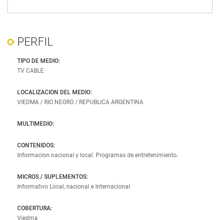
Jujuy
Corrientes
Salta
Entre Ríos
PERFIL
Santiago del Estero
Chaco
Tucumán
Formosa
TIPO DE MEDIO:
TV CABLE
Santa Fe
LOCALIZACION DEL MEDIO:
CUYO
CENTRO
VIEDMA / RIO NEGRO / REPUBLICA ARGENTINA
La Rioja
Córdoba
MULTIMEDIO:
San Juan
Buenos Aires
CONTENIDOS:
Mendoza
La Pampa
Informacion nacional y local. Programas de entretenimiento.
San Luis
MICROS / SUPLEMENTOS:
Informativo Local, nacional e Internacional
PATAGONIA
Neuquén
COBERTURA:
Viedma