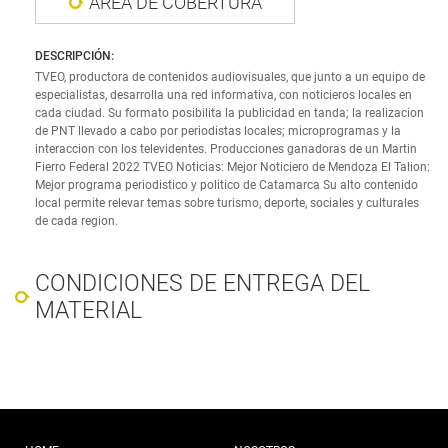
ÁREA DE COBERTURA
DESCRIPCIÓN:
TVEO, productora de contenidos audiovisuales, que junto a un equipo de
especialistas, desarrolla una red informativa, con noticieros locales en
cada ciudad. Su formato posibilita la publicidad en tanda; la realizacion
de PNT llevado a cabo por periodistas locales; microprogramas y la
interaccion con los televidentes. Producciones ganadoras de un Martin
Fierro Federal 2022 TVEO Noticias: Mejor Noticiero de Mendoza El Talion:
Mejor programa periodistico y politico de Catamarca Su alto contenido
local permite relevar temas sobre turismo, deporte, sociales y culturales
de cada region.
CONDICIONES DE ENTREGA DEL
MATERIAL