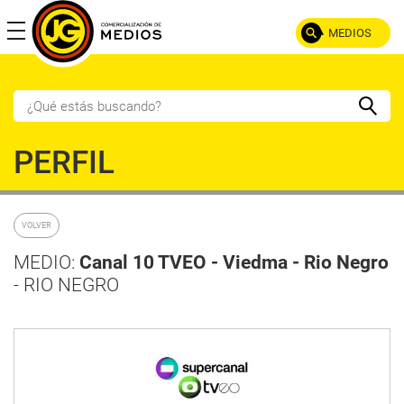
MEDIOS
POR TIPO
PERFIL
TV AIRE
TV CABLE
RADIO
DIARIO
VOLVER
SEMANARIO
REVISTA
DIGITAL
MEDIO:
Canal 10 TVEO - Viedma - Rio Negro
- RIO NEGRO
POR PROVINCIA
NOA
LITORAL
Catamarca
Misiones