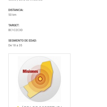
Chubut
DISTANCIA:
Río Negro
50 km
Santa Cruz
TARGET:
Tierra del Fuego
BC1C2C3D
SEGMENTO DE EDAD:
De 18 a 35
BÚSQUEDA AVANZADA