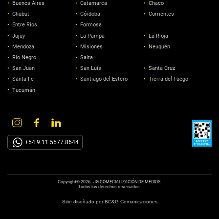
Buenos Aires
Catamarca
Chaco
Chubut
Córdoba
Corrientes
Entre Ríos
Formosa
Jujuy
La Pampa
La Rioja
Mendoza
Misiones
Neuquén
Río Negro
Salta
San Juan
San Luis
Santa Cruz
Santa Fe
Santiago del Estero
Tierra del Fuego
Tucumán
+54.9.11.5577.8644
Copyright© 2026 - JG COMECIALIZACIÓN DE MEDIOS.
Todos los derechos reservados.
Sitio diseñado por
BC&G Comunicaciones