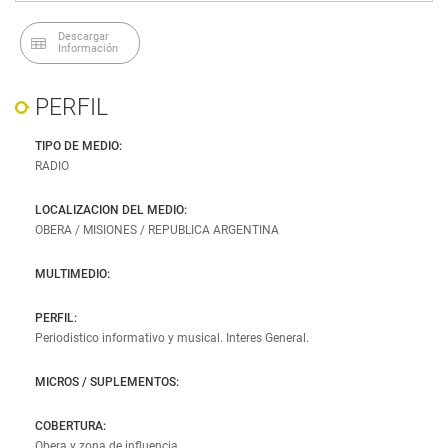
Jujuy
Corrientes
Descargar
Salta
Entre Ríos
Información
Santiago del Estero
Chaco
PERFIL
Tucumán
Formosa
TIPO DE MEDIO:
Santa Fe
RADIO
CUYO
CENTRO
LOCALIZACION DEL MEDIO:
OBERA / MISIONES / REPUBLICA ARGENTINA
La Rioja
Córdoba
San Juan
Buenos Aires
MULTIMEDIO:
Mendoza
La Pampa
PERFIL:
Periodistico informativo y musical. Interes General.
San Luis
MICROS / SUPLEMENTOS:
PATAGONIA
Neuquén
COBERTURA:
Obera y zona de influencia