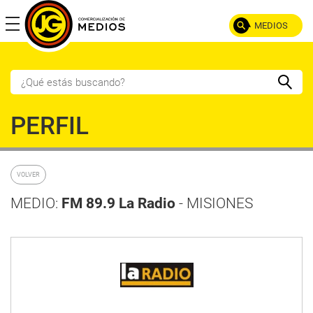
MEDIOS
POR TIPO
PERFIL
TV AIRE
TV CABLE
RADIO
DIARIO
VOLVER
SEMANARIO
REVISTA
DIGITAL
MEDIO:
FM 89.9 La Radio
- MISIONES
POR PROVINCIA
NOA
LITORAL
Catamarca
Misiones