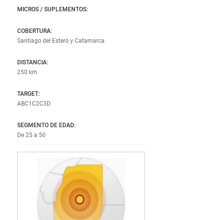
Chubut
MICROS / SUPLEMENTOS:
Río Negro
COBERTURA:
Santiago del Estero y Catamarca
Santa Cruz
Tierra del Fuego
DISTANCIA:
250 km
TARGET:
BÚSQUEDA AVANZADA
ABC1C2C3D
SEGMENTO DE EDAD:
De 25 a 50