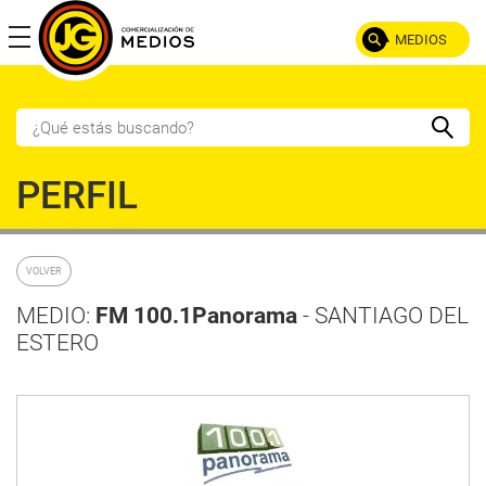
MEDIOS
POR TIPO
PERFIL
TV AIRE
TV CABLE
RADIO
DIARIO
VOLVER
SEMANARIO
REVISTA
DIGITAL
MEDIO:
FM 100.1Panorama
- SANTIAGO DEL
ESTERO
POR PROVINCIA
NOA
LITORAL
Catamarca
Misiones