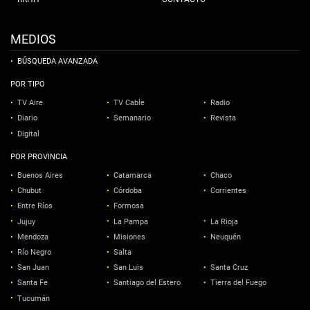
MEDIOS
BÚSQUEDA AVANZADA
POR TIPO
TV Aire
TV Cable
Radio
Diario
Semanario
Revista
Digital
POR PROVINCIA
Buenos Aires
Catamarca
Chaco
Chubut
Córdoba
Corrientes
Entre Ríos
Formosa
Jujuy
La Pampa
La Rioja
Mendoza
Misiones
Neuquén
Río Negro
Salta
San Juan
San Luis
Santa Cruz
Santa Fe
Santiago del Estero
Tierra del Fuego
Tucumán