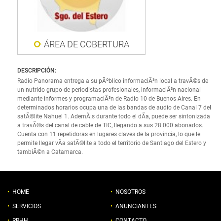
ÁREA DE COBERTURA
DESCRIPCIÓN:
Radio Panorama entrega a su pÃºblico informaciÃ³n local a travÃ©s de
un nutrido grupo de periodistas profesionales, informaciÃ³n nacional
mediante informes y programaciÃ³n de Radio 10 de Buenos Aires. En
determinados horarios ocupa una de las bandas de audio de Canal 7 del
satÃ©lite Nahuel 1. AdemÃ¡s durante todo el dÃ­a, puede ser sintonizada
a travÃ©s del canal de cable de TIC, llegando a sus 28.000 abonados.
Cuenta con 11 repetidoras en lugares claves de la provincia, lo que le
permite llegar vÃ­a satÃ©lite a todo el territorio de Santiago del Estero y
tambiÃ©n a Catamarca.
HOME
NOSOTROS
SERVICIOS
ANUNCIANTES
RRHH
CONTACTO