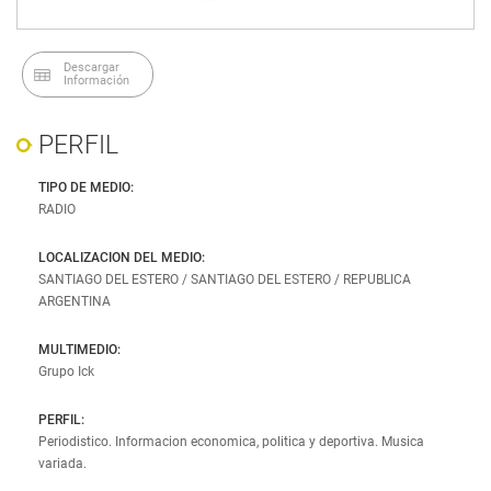
Jujuy
Corrientes
Salta
Entre Ríos
Descargar
Información
Santiago del Estero
Chaco
Tucumán
Formosa
PERFIL
Santa Fe
TIPO DE MEDIO:
RADIO
CUYO
CENTRO
La Rioja
Córdoba
LOCALIZACION DEL MEDIO:
SANTIAGO DEL ESTERO / SANTIAGO DEL ESTERO / REPUBLICA
San Juan
Buenos Aires
ARGENTINA
Mendoza
La Pampa
MULTIMEDIO:
Grupo Ick
San Luis
PERFIL:
PATAGONIA
Periodistico. Informacion economica, politica y deportiva. Musica
Neuquén
variada.